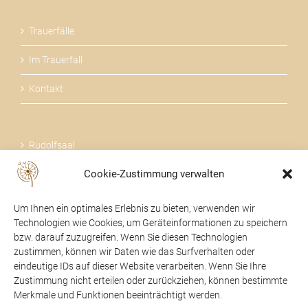
Trauerfälle
Im Trauerfall
Kontakt
Rudolfsaal
Cookie-Zustimmung verwalten
Über uns
Um Ihnen ein optimales Erlebnis zu bieten, verwenden wir
Technologien wie Cookies, um Geräteinformationen zu speichern
bzw. darauf zuzugreifen. Wenn Sie diesen Technologien
zustimmen, können wir Daten wie das Surfverhalten oder
24 STUNDEN FÜR SIE DA
eindeutige IDs auf dieser Website verarbeiten. Wenn Sie Ihre
Zustimmung nicht erteilen oder zurückziehen, können bestimmte
07475 / 52104
Merkmale und Funktionen beeinträchtigt werden.