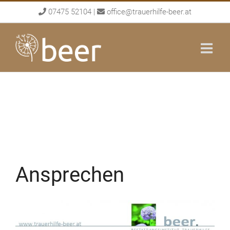
Skip
07475 52104
|
office@trauerhilfe-beer.at
to
content
Ansprechen
View
Larger