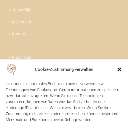
Trauerfälle
Im Trauerfall
Kontakt
Rudolfsaal
Cookie-Zustimmung verwalten
Über uns
Um Ihnen ein optimales Erlebnis zu bieten, verwenden wir
Technologien wie Cookies, um Geräteinformationen zu speichern
bzw. darauf zuzugreifen. Wenn Sie diesen Technologien
zustimmen, können wir Daten wie das Surfverhalten oder
24 STUNDEN FÜR SIE DA
eindeutige IDs auf dieser Website verarbeiten. Wenn Sie Ihre
Zustimmung nicht erteilen oder zurückziehen, können bestimmte
07475 / 52104
Merkmale und Funktionen beeinträchtigt werden.