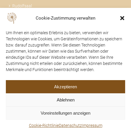
Rudolfsaal
Cookie-Zustimmung verwalten
Über uns
Um Ihnen ein optimales Erlebnis zu bieten, verwenden wir
Technologien wie Cookies, um Geräteinformationen zu speichern
bzw. darauf zuzugreifen. Wenn Sie diesen Technologien
zustimmen, können wir Daten wie das Surfverhalten oder
24 STUNDEN FÜR SIE DA
eindeutige IDs auf dieser Website verarbeiten. Wenn Sie Ihre
Zustimmung nicht erteilen oder zurückziehen, können bestimmte
07475 / 52104
Merkmale und Funktionen beeinträchtigt werden.
office@trauerhilfe-beer.at
Akzeptieren
Ablehnen
Voreinstellungen anzeigen
© 2022 Trauerhilfe Beer |
Impressum
|
Datenschutz
|
Umsetzung durch
IT for your needs
Cookie-Richtlinie
Datenschutz
Impressum