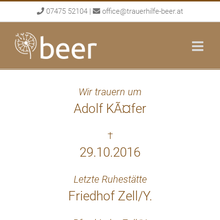
Skip
07475 52104
|
office@trauerhilfe-beer.at
to
content
Wir trauern um
Adolf KÃ¤fer
†
29.10.2016
Letzte Ruhestätte
Friedhof Zell/Y.