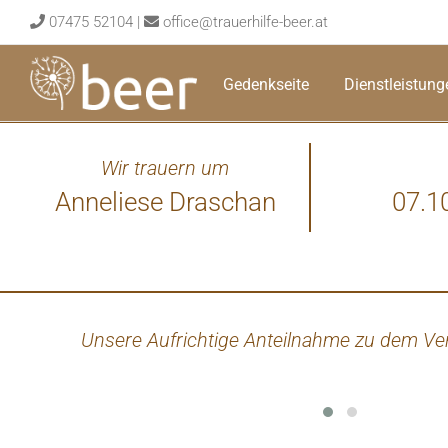
Skip
07475 52104
|
office@trauerhilfe-beer.at
to
content
Gedenkseite
Dienstleistung
Wir trauern um
Anneliese Draschan
07.1
Unsere Aufrichtige Anteilnahme zu dem Ver