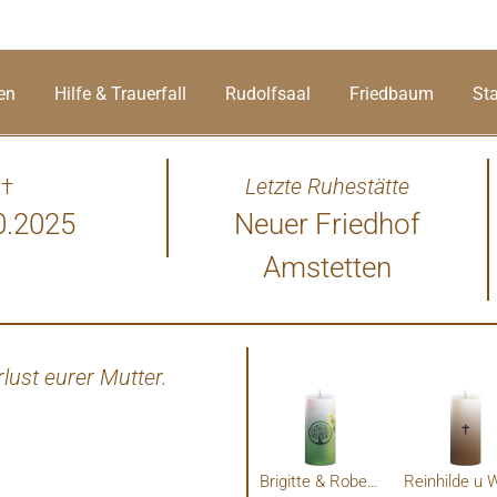
en
Hilfe & Trauerfall
Rudolfsaal
Friedbaum
St
†
Letzte Ruhestätte
0.2025
Neuer Friedhof
Amstetten
lust eurer Mutter.
Liebe Familie Draschan! Eu
bleibt auch für uns unverges
Erinnerung.
Brigitte & Robert Wurm