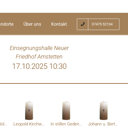
andorte
Über uns
Kontakt
07475 52104
Einsegnungshalle Neuer
Friedhof Amstetten
17.10.2025 10:30
re Mama hat ein gutes Herz besessen und
sen. Aufrichtige Anteilnahme und in lieber
 Brigitte u. Robert Wurm
Reinhilde u Wolfgang Höbarth
Leopold Kirchweger
In stillen Gedenken letzte Grüße
Johann u. Berta Aichinger