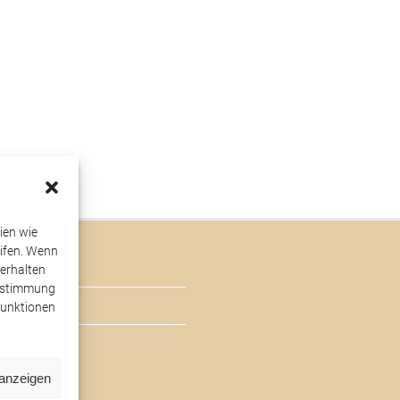
ien wie
ifen. Wenn
erhalten
Zustimmung
Funktionen
 anzeigen