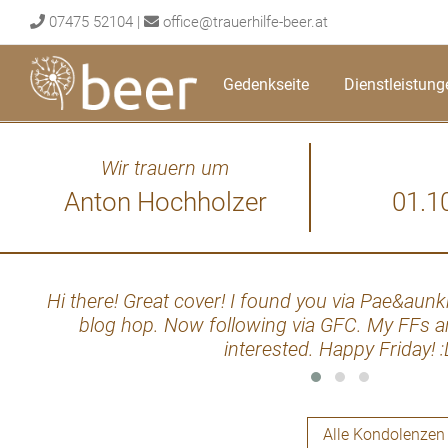
Skip
07475 52104
|
office@trauerhilfe-beer.at
to
content
Gedenkseite
Dienstleistung
Wir trauern um
Anton Hochholzer
01.1
Hi there! Great cover! I found you via Pae&aunk
blog hop. Now following via GFC. My FFs are
interested. Happy Friday! 
Alle Kondolenzen