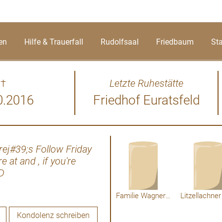
en
Hilfe & Trauerfall
Rudolfsaal
Friedbaum
St
†
Letzte Ruhestätte
0.2016
Friedhof Euratsfeld
rej#39;s Follow Friday
Es ist immer zu früh um "Pf
 at and , if you're
Menschen zu sagen, den man
:D
dennoch hat der Weg den
wahre Ziel. Die einen gehen f
ist uns allen vorbestimmt. Die
Familie Wagner Pichlmühle
alle unfassbar schnell g
Kondolenz schreiben
Warum! Vertrauen wir Toni i