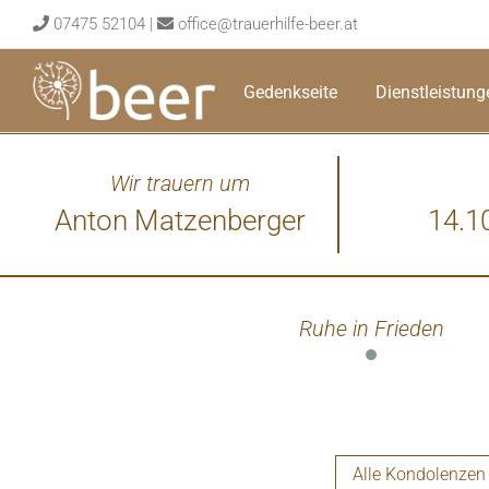
Skip
07475 52104
|
office@trauerhilfe-beer.at
to
content
Gedenkseite
Dienstleistung
Wir trauern um
Anton Matzenberger
14.1
Ruhe in Frieden
Alle Kondolenzen