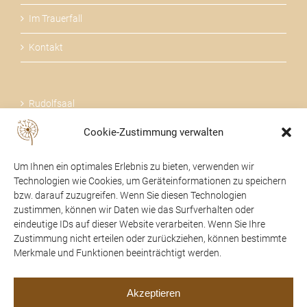
Im Trauerfall
Kontakt
Rudolfsaal
Cookie-Zustimmung verwalten
Über uns
Um Ihnen ein optimales Erlebnis zu bieten, verwenden wir
Technologien wie Cookies, um Geräteinformationen zu speichern
bzw. darauf zuzugreifen. Wenn Sie diesen Technologien
zustimmen, können wir Daten wie das Surfverhalten oder
24 STUNDEN FÜR SIE DA
eindeutige IDs auf dieser Website verarbeiten. Wenn Sie Ihre
Zustimmung nicht erteilen oder zurückziehen, können bestimmte
07475 / 52104
Merkmale und Funktionen beeinträchtigt werden.
office@trauerhilfe-beer.at
Akzeptieren