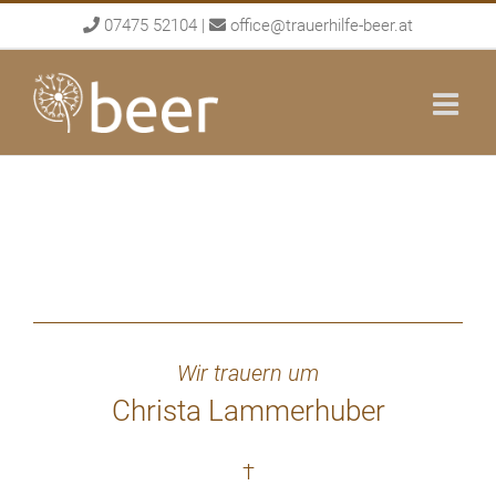
Skip
07475 52104
|
office@trauerhilfe-beer.at
to
content
Wir trauern um
Christa Lammerhuber
†