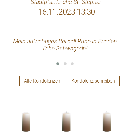
Stadtpfarrkirche St. Stephan
16.11.2023 13:30
Mein aufrichtiges Beileid! Ruhe in Frieden
Die
liebe Schwägerin!
wir
wo
gel
eu
Alle Kondolenzen
Kondolenz schreiben
schwe