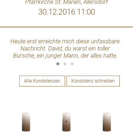
Pfarrkirche St. Marien, Allersdorf
30.12.2016 11:00
Heute erst erreichte mich diese unfassbare
Du 
Nachricht. David, du warst ein toller
du b
Bursche, ein junger Mann, der alles hatte,
was sich viele andere nur wünschen
können - Freundlichkeit, Ehrgeiz,
Lebensfreude, Arbeitswille und "an guten
Alle Kondolenzen
Kondolenz schreiben
Schmäh". Ich wünsche deiner Familie,
deinen Freunden und Arbeitskollegen viel
Kraft für die nächsten Monate und dass
sie dich, mit deinem strahlenden Lächeln,
ewig in Erinnerung behalten. Stephan
Rechberger, Gresten Werkstättenlehrer der
LBS Pöchlarn