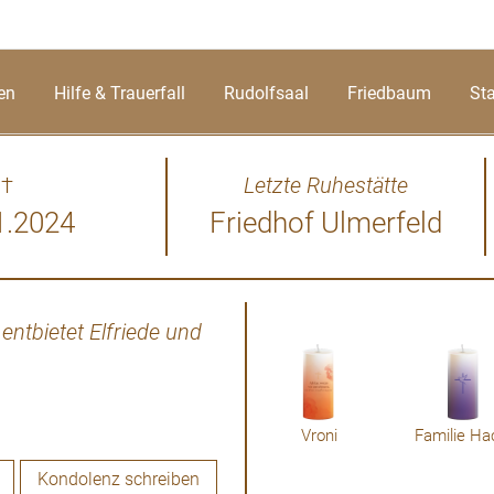
en
Hilfe & Trauerfall
Rudolfsaal
Friedbaum
St
†
Letzte Ruhestätte
1.2024
Friedhof Ulmerfeld
entbietet Elfriede und
Der plötzliche Tod von Fr
konnten immer auf ihre Hilfs
noch für alles Danke zu sag
auf deinem letzten Weg. Ic
Vroni
Familie Ha
Kondolenz schreiben