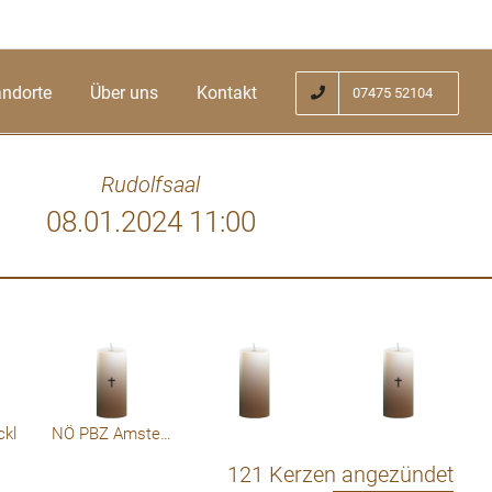
andorte
Über uns
Kontakt
07475 52104
Rudolfsaal
08.01.2024 11:00
. Rauscher macht mich sehr traurig. Wir
Du hast
bereitschaft zählen. Heute bleibt uns nur
en. DANKE Liebe Fr. Rauscher, alles Gute
h werde dich vermissen, Ruhe in Frieden
ckl
NÖ PBZ Amstetten - Dir.Sabine Weidinger
121 Kerzen angezündet