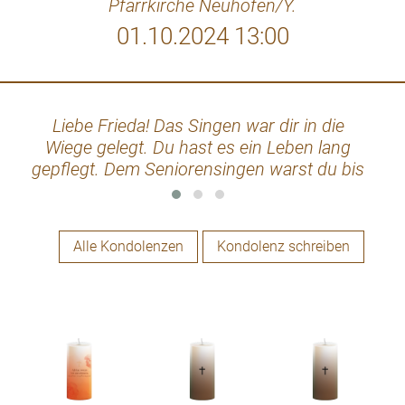
Pfarrkirche Neuhofen/Y.
01.10.2024 13:00
Liebe Frieda! Das Singen war dir in die
Da
Wiege gelegt. Du hast es ein Leben lang
Sp
gepflegt. Dem Seniorensingen warst du bis
wen
zum 25. April 2024 treu. Nun bist du im
Himmel im Engelschor neu. Pace bene
Danke für dein bei uns sein. und allen
Alle Kondolenzen
Kondolenz schreiben
Angehörigen herzliche Anteilnahme. Deine
Mitsängerin und Cousine Monika Öllinger