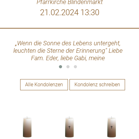
Pfarrkirche Blindenmarkt
21.02.2024 13:30
„Wenn die Sonne des Lebens untergeht,
We
leuchten die Sterne der Erinnerung" Liebe
l
Fam. Eder, liebe Gabi, meine
allerherzlichste Anteilnahme, in dieser
schweren Zeit. Ich werde Lisi immer als
Sonnenschein in Erinnerung behalten.
Alle Kondolenzen
Kondolenz schreiben