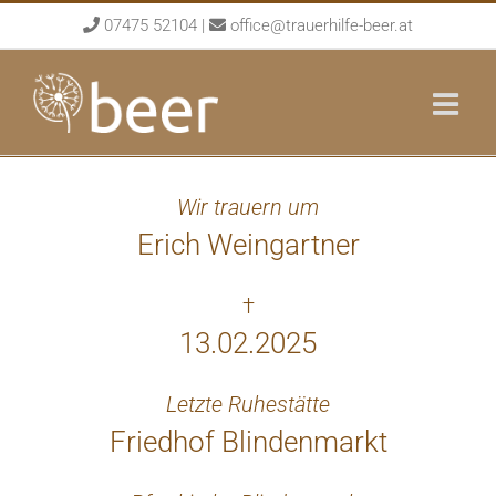
Skip
07475 52104
|
office@trauerhilfe-beer.at
to
content
Wir trauern um
Erich Weingartner
†
13.02.2025
Letzte Ruhestätte
Friedhof Blindenmarkt