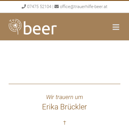
Skip
07475 52104
|
office@trauerhilfe-beer.at
to
content
Wir trauern um
Erika Brückler
†