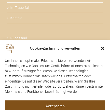
Im Trauerfall
Kontakt
Rudolfsaal
Cookie-Zustimmung verwalten
Über uns
Um Ihnen ein optimales Erlebnis zu bieten, verwenden wir
Technologien wie Cookies, um Geräteinformationen zu speichern
bzw. darauf zuzugreifen. Wenn Sie diesen Technologien
zustimmen, können wir Daten wie das Surfverhalten oder
24 STUNDEN FÜR SIE DA
eindeutige IDs auf dieser Website verarbeiten. Wenn Sie Ihre
Zustimmung nicht erteilen oder zurückziehen, können bestimmte
07475 / 52104
Merkmale und Funktionen beeinträchtigt werden.
office@trauerhilfe-beer.at
Akzeptieren