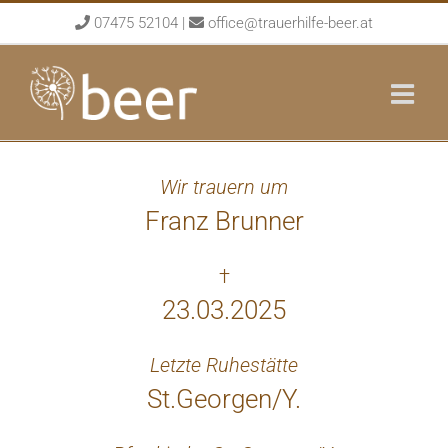
Skip
07475 52104
|
office@trauerhilfe-beer.at
to
content
Wir trauern um
Franz Brunner
†
23.03.2025
Letzte Ruhestätte
St.Georgen/Y.