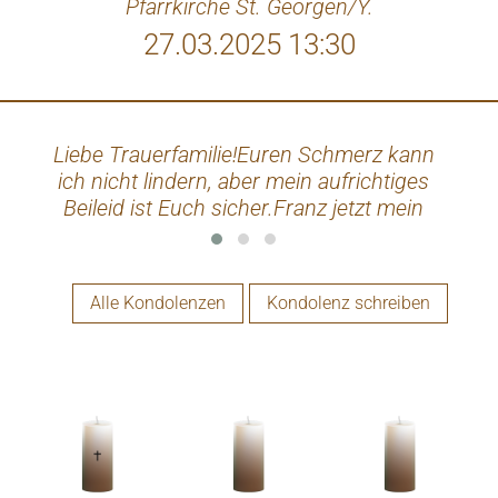
Pfarrkirche St. Georgen/Y.
27.03.2025 13:30
Liebe Trauerfamilie!Euren Schmerz kann
ich nicht lindern, aber mein aufrichtiges
Beileid ist Euch sicher.Franz jetzt mein
sch
letztes pfiat di.
Alle Kondolenzen
Kondolenz schreiben