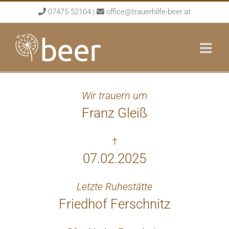
Skip
07475 52104
|
office@trauerhilfe-beer.at
to
content
Wir trauern um
Franz Gleiß
†
07.02.2025
Letzte Ruhestätte
Friedhof Ferschnitz