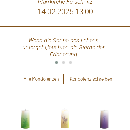
Pfarrkirche Ferschnitz
14.02.2025 13:00
Wenn die Sonne des Lebens
Lieb
untergeht,leuchten die Sterne der
mö
Erinnerung
mei
Niema
Alle Kondolenzen
Kondolenz schreiben