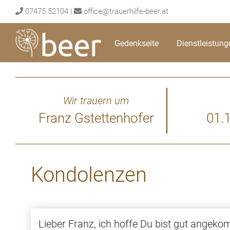
Skip
07475 52104
|
office@trauerhilfe-beer.at
to
content
Gedenkseite
Dienstleistung
Wir trauern um
Franz Gstettenhofer
01.
Kondolenzen
Lieber Franz, ich hoffe Du bist gut angeko