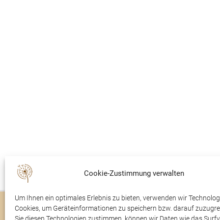
Cookie-Zustimmung verwalten
Um Ihnen ein optimales Erlebnis zu bieten, verwenden wir Technolog
Cookies, um Geräteinformationen zu speichern bzw. darauf zuzugre
Trauerfälle
Rudolfsaal
Sie diesen Technologien zustimmen, können wir Daten wie das Surfv