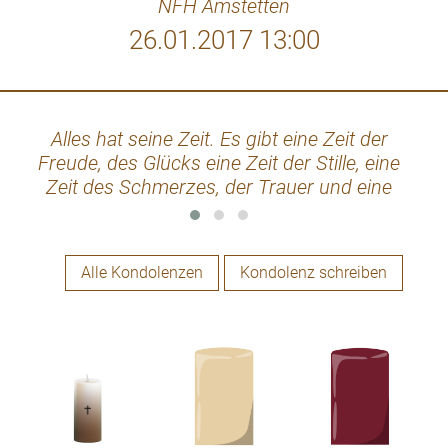
NFH Amstetten
26.01.2017 13:00
Alles hat seine Zeit. Es gibt eine Zeit der
Lieb
Freude, des Glücks eine Zeit der Stille, eine
sic
Zeit des Schmerzes, der Trauer und eine
ruhe
Zeit der dankbaren Erinnerung.
un
Her
sc
Alle Kondolenzen
Kondolenz schreiben
könn
wohl
dan
ha