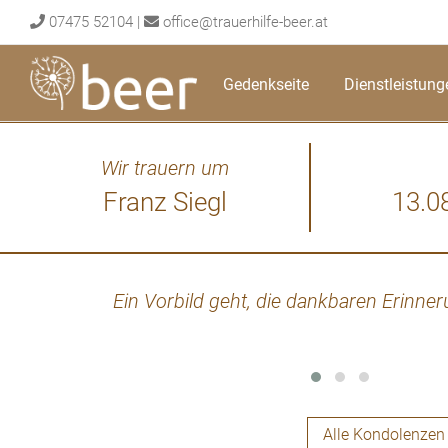
Skip
07475 52104
|
office@trauerhilfe-beer.at
to
content
Gedenkseite
Dienstleistung
Wir trauern um
Franz Siegl
13.0
Ein Vorbild geht, die dankbaren Erinner
Alle Kondolenzen