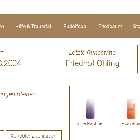
en
Hilfe & Trauerfall
Rudolfsaal
Friedbaum
St
†
Letzte Ruhestätte
8.2024
Friedhof Öhling
ungen bleiben.
Damals war ich in Ausbildun
erlebt! Liebe Angehörige! Es
zu erfahren! Da fehlen nor
d
Silke Pachner
Roswith
Kondolenz schreiben