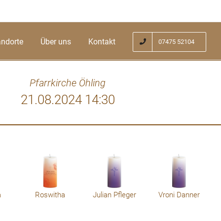
andorte
Über uns
Kontakt
07475 52104
Pfarrkirche Öhling
21.08.2024 14:30
g zur Fachärztin und habe Sie als Mensch
Damals w
 hat mich erschüttert vom Ableben Hr Sigl
habe Sie a
malerweise Worte aber er war so stark in
Ihr Ab
iesem Umfeld
a
Roswitha
Julian Pfleger
Vroni Danner