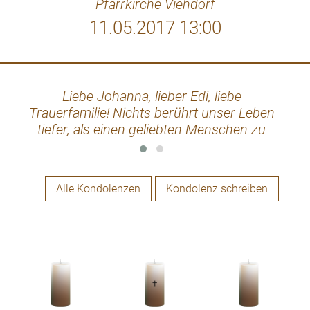
Pfarrkirche Viehdorf
11.05.2017 13:00
Liebe Johanna, lieber Edi, liebe
Lie
Trauerfamilie! Nichts berührt unser Leben
denkt
tiefer, als einen geliebten Menschen zu
sie 
verlieren. Gerade in dieser schweren Zeit
viel
denken wir besonders an euch und
un
wünschen euch von Herzen viel Kraft.
sch
Alle Kondolenzen
Kondolenz schreiben
Unser aufrichtiges Mitgefühl Wolfgang und
Traude Wagner, Zeillern