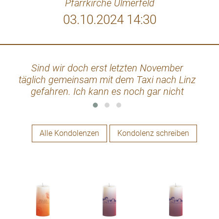
Pfarrkirche Ulmerfeld
03.10.2024 14:30
Sind wir doch erst letzten November
Auf
täglich gemeinsam mit dem Taxi nach Linz
die
gefahren. Ich kann es noch gar nicht
glauben. Ich denke an dich! Mein
herzliches Beileid!
Alle Kondolenzen
Kondolenz schreiben