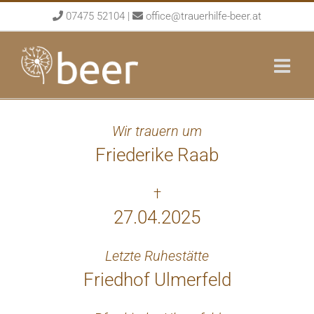
Skip
07475 52104
|
office@trauerhilfe-beer.at
to
content
Wir trauern um
Friederike Raab
†
27.04.2025
Letzte Ruhestätte
Friedhof Ulmerfeld