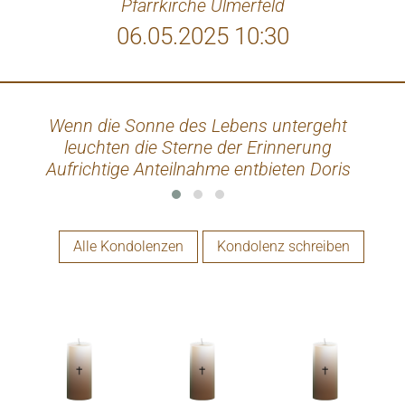
Pfarrkirche Ulmerfeld
06.05.2025 10:30
Wenn die Sonne des Lebens untergeht
Wenn
leuchten die Sterne der Erinnerung
sond
Aufrichtige Anteilnahme entbieten Doris
u
und Daniel Mayrhofer
zwi
hat
Alle Kondolenzen
Kondolenz schreiben