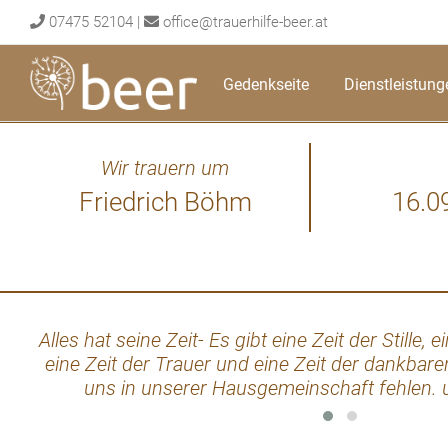
Skip
07475 52104
|
office@trauerhilfe-beer.at
to
content
Gedenkseite
Dienstleistung
Wir trauern um
Friedrich Böhm
16.0
Alles hat seine Zeit- Es gibt eine Zeit der Stille
eine Zeit der Trauer und eine Zeit der dankbare
uns in unserer Hausgemeinschaft fehlen. u
Anteilnahme an die Familie Franz u. M