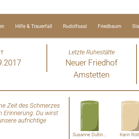
en
Hilfe & Trauerfall
Rudolfsaal
Friedbaum
St
†
Letzte Ruhestätte
9.2017
Neuer Friedhof
Amstetten
, eine Zeit des Schmerzes
Wer im Gedächtnis seiner Liebe
n Erinnerung. Du wirst
tot ist nur, wer vergessen 
nsere aufrichtige
entgegen. Ich habe dich e
ichaela Frisch
Stück begleitet. Unser au
Anneliese u
Susanne Dultinger
Karin Rot