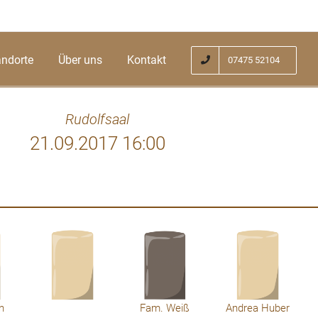
andorte
Über uns
Kontakt
07475 52104
Rudolfsaal
21.09.2017 16:00
n lebt, der ist nicht tot, er ist nur fern;?
wird. Schockiert nehmen wir die Nachricht
rst vor zwei Tagen beim Spaziergang ein
frichtiges Beileid der gesamten Familie
nd Harald Grissenberger
h
Fam. Weiß
Andrea Huber