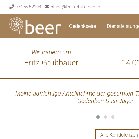
Skip
07475 52104
|
office@trauerhilfe-beer.at
to
content
Gedenkseite
Dienstleistung
Wir trauern um
Fritz Grubbauer
14.0
Meine aufrichtige Anteilnahme der gesamten Tra
Gedenken Susi Jäger
Alle Kondolenzen