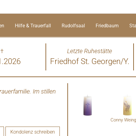
en
Hilfe & Trauerfall
Rudolfsaal
Friedbaum
St
†
Letzte Ruhestätte
1.2026
Friedhof St. Georgen/Y.
uerfamilie. Im stillen
Liebe Frau Grubbauer. Mein 
hat er mir von ihrem Mann e
Grim ist leider auch verst
nicht, haben aber denselb
wünsche Ihnen
Kondolenz schreiben