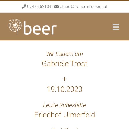
Skip
07475 52104
|
office@trauerhilfe-beer.at
to
content
Wir trauern um
Gabriele Trost
†
19.10.2023
Letzte Ruhestätte
Friedhof Ulmerfeld