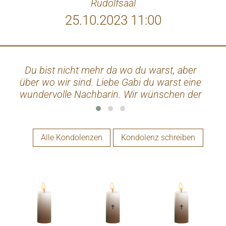
Rudolfsaal
25.10.2023 11:00
Du bist nicht mehr da wo du warst, aber
Mit
über wo wir sind. Liebe Gabi du warst eine
ver
wundervolle Nachbarin. Wir wünschen der
ihm 
Trauerfamilie in den nächsten Tagen und
Lukas
Wochen viel Kraft.
Alle Kondolenzen
Kondolenz schreiben