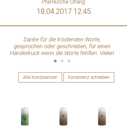
Pfarrkirche Öhling
18.04.2017 12:45
Danke für die tröstenden Worte,
Uns
gesprochen oder geschrieben, für einen
Händedruck wenn die Worte fehlten. Vielen
Dank für die erwiesene Anteilnahme. Fam.
Horvath
Alle Kondolenzen
Kondolenz schreiben