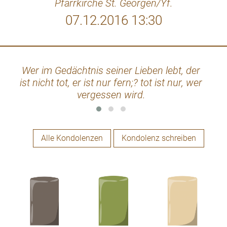
Pfarrkirche St. Georgen/Yf.
07.12.2016 13:30
Wer im Gedächtnis seiner Lieben lebt, der
Ganz
ist nicht tot, er ist nur fern;? tot ist nur, wer
du
vergessen wird.
gu
doch
ver
Ei
Alle Kondolenzen
Kondolenz schreiben