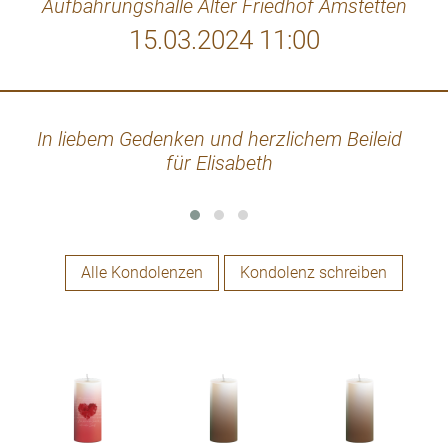
Aufbahrungshalle Alter Friedhof Amstetten
15.03.2024 11:00
In liebem Gedenken und herzlichem Beileid
Lieb
für Elisabeth
imme
Alle Kondolenzen
Kondolenz schreiben