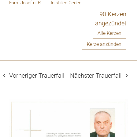
Bauer, Ursula und Gerald Bauer
Fam. Josef u. Roswitha Gruber
In stillen Gedenken letzte Grüße
90 Kerzen
angezündet
Alle Kerzen
Kerze anzünden
Vorheriger Trauerfall
Nächster Trauerfall