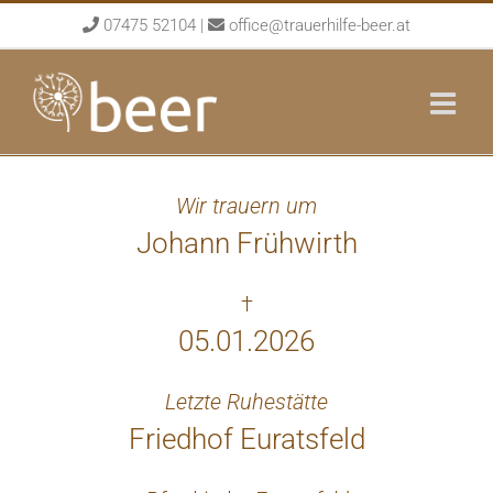
Skip
07475 52104
|
office@trauerhilfe-beer.at
to
content
Wir trauern um
Johann Frühwirth
†
05.01.2026
Letzte Ruhestätte
Friedhof Euratsfeld