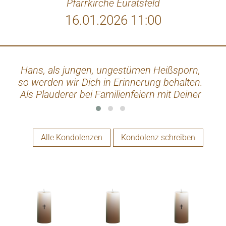
Pfarrkirche Euratsfeld
16.01.2026 11:00
Hans, als jungen, ungestümen Heißsporn,
so werden wir Dich in Erinnerung behalten.
Als Plauderer bei Familienfeiern mit Deiner
Schwester Helga, die leider auch schon
lange gehen musste. Zwentendorf war in
Deinem Lebenslauf auch ein wichtiger
Alle Kondolenzen
Kondolenz schreiben
Bestandteil. Hans, wir wünschen uns für
Dich, dass Du nun ein Stern am Himmel
bist für Deine Familie. Ein Stern, der Trost
spendet, der hell leuchtet und Zuversicht
vermittelt, wenn wir in den Himmel sehen!
Hans, Danke, dass wir Dich kennenlernen
durften! Josef und Ingrid Bauer, Beate