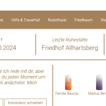
en
Hilfe & Trauerfall
Rudolfsaal
Friedbaum
St
†
Letzte Ruhestätte
0.2024
Friedhof Allhartsberg
 Ich rede mit dir, aber
Lieber Hans, leuchte für de
dass du jeden Moment um
Beschütze Sie und gib ihnen
h anlächelst. Mich
wünsche ich alles Liebe auf d
in Tod hat Wunden
Gedanken behalten.
ch liebe dich!
Familie Baumann
Markus Ber
Kondolenz schreiben