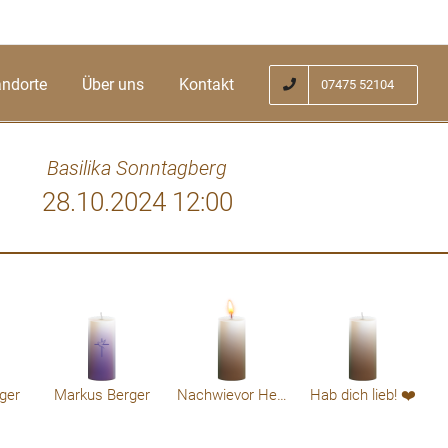
andorte
Über uns
Kontakt
07475 52104
Basilika Sonntagberg
28.10.2024 12:00
ine Familie als heller Stern vom Himmel.
Lieber Ha
 die Kraft die Trauer zu erleichtern. Dir
dich
er letzten Reise. Ich werde dich in meinen
herzenz
 Ein letztes Mal "pfiate Hans".
ger
Markus Berger
Nachwievor Herzschmerz!
Hab dich lieb! ❤️