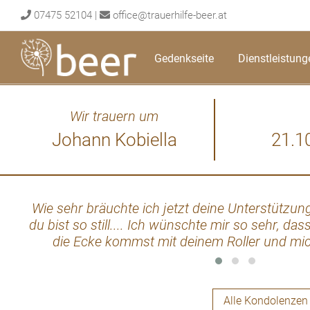
Skip
07475 52104
|
office@trauerhilfe-beer.at
to
content
Gedenkseite
Dienstleistung
Wir trauern um
Johann Kobiella
21.1
Wie sehr bräuchte ich jetzt deine Unterstützung!
du bist so still.... Ich wünschte mir so sehr, 
die Ecke kommst mit deinem Roller und mic
umarmst und sagst, wir schaffen das! De
verursacht, die nicht heilen wollen... I
Alle Kondolenzen