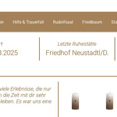
en
Hilfe & Trauerfall
Rudolfsaal
Friedbaum
St
†
Letzte Ruhestätte
3.2025
Friedhof Neustadtl/D.
iele Erlebnisse, die nur
Du kamst, du gingst mit leis
die Zeit mit dir sehr
Woher? Wohin? Wir wissen 
leiben. Es war uns eine
 sehen und wie ihr
schmaus für sich. Ihr