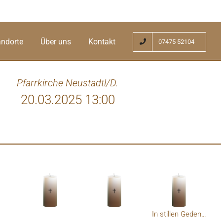
andorte
Über uns
Kontakt
07475 52104
Pfarrkirche Neustadtl/D.
20.03.2025 13:00
er Spur ein flücht'ger Gast im Erdenland.
Du kamst
nur: Aus Gottes Hand - in Gottes Hand.
Woher? 
In stillen Gedenken!