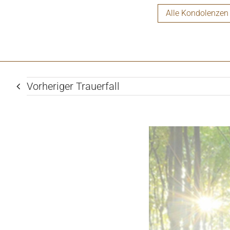
brauchtet keine Worte um euch zu verständig
Alle Kondolenzen
beobachten machte uns sehr glücklich. Die tei
bei dir im Haus waren uns immer sehr wichtig 
sehr fehlen. Die Zeit mit dir war kostbar und 
eine große Leere in unseren Herzen h
Vorheriger Trauerfall