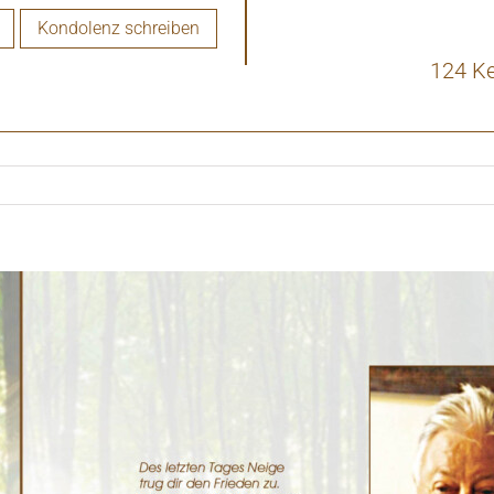
en und euch dabei zu
Kondolenz schreiben
lweisen kurzen Besuche
und werden uns künftig
124 K
du hast mit deinem Tod
interlassen.