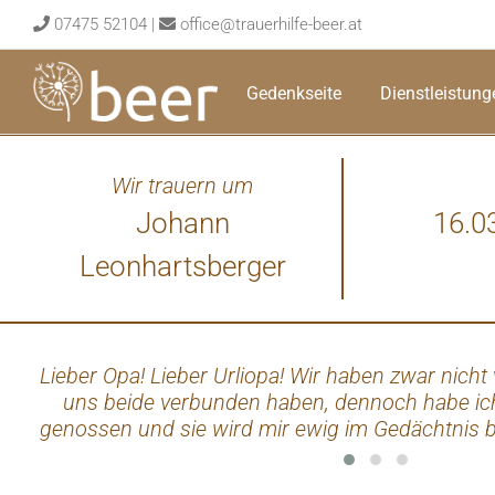
Skip
07475 52104
|
office@trauerhilfe-beer.at
to
content
Gedenkseite
Dienstleistung
Wir trauern um
Johann
16.0
Leonhartsberger
Lieber Opa! Lieber Urliopa! Wir haben zwar nicht v
uns beide verbunden haben, dennoch habe ich 
genossen und sie wird mir ewig im Gedächtnis b
Freude dich gemeinsam mit unseren Sohn zu
miteinander interagieren habt, war ein Augen