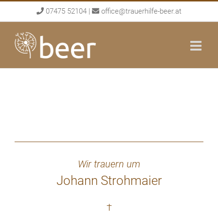
Skip
07475 52104
|
office@trauerhilfe-beer.at
to
content
Wir trauern um
Johann Strohmaier
†