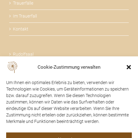
Trauerfälle
Im Trauerfall
Kontakt
Rudolfsaal
Cookie-Zustimmung verwalten
Über uns
Um Ihnen ein optimales Erlebnis zu bieten, verwenden wir
Technologien wie Cookies, um Geräteinformationen zu speichern
bzw. darauf zuzugreifen. Wenn Sie diesen Technologien
zustimmen, können wir Daten wie das Surfverhalten oder
24 STUNDEN FÜR SIE DA
eindeutige IDs auf dieser Website verarbeiten. Wenn Sie Ihre
Zustimmung nicht erteilen oder zurückziehen, können bestimmte
07475 / 52104
Merkmale und Funktionen beeinträchtigt werden.
office@trauerhilfe-beer.at