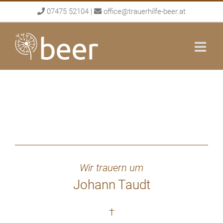
Skip
07475 52104
|
office@trauerhilfe-beer.at
to
content
Wir trauern um
Johann Taudt
†