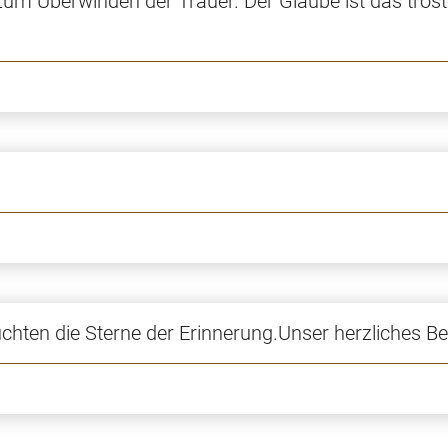
 zum Überwinden der Trauer. Der Glaube ist das tröst
hten die Sterne der Erinnerung.Unser herzliches Bei