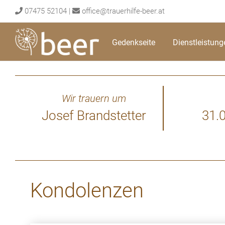
Skip
07475 52104
|
office@trauerhilfe-beer.at
to
content
Gedenkseite
Dienstleistung
Wir trauern um
Josef Brandstetter
31.
Kondolenzen