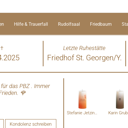
en
Hilfe & Trauerfall
Rudolfsaal
Friedbaum
St
†
Letzte Ruhestätte
4.2025
Friedhof St. Georgen/Y.
 für das PBZ . Immer
Frieden. 🌹
Stefanie Jetzinger
Karin Grub
Kondolenz schreiben