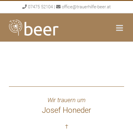
Skip
07475 52104
|
office@trauerhilfe-beer.at
to
content
Wir trauern um
Josef Honeder
†