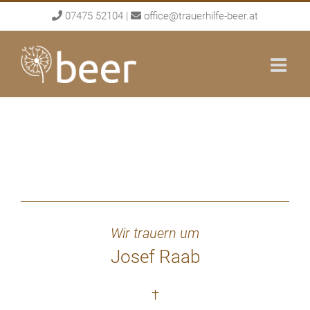
Skip
07475 52104
|
office@trauerhilfe-beer.at
to
content
Wir trauern um
Josef Raab
†