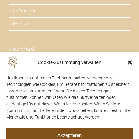
Im Trauerfall
Kontakt
Rudolfsaal
Cookie-Zustimmung verwalten
Über uns
Um Ihnen ein optimales Erlebnis zu bieten, verwenden wir
Technologien wie Cookies, um Geräteinformationen zu speichern
bzw. darauf zuzugreifen. Wenn Sie diesen Technologien
zustimmen, können wir Daten wie das Surfverhalten oder
24 STUNDEN FÜR SIE DA
eindeutige IDs auf dieser Website verarbeiten. Wenn Sie Ihre
Zustimmung nicht erteilen oder zurückziehen, können bestimmte
07475 / 52104
Merkmale und Funktionen beeinträchtigt werden.
office@trauerhilfe-beer.at
Akzeptieren