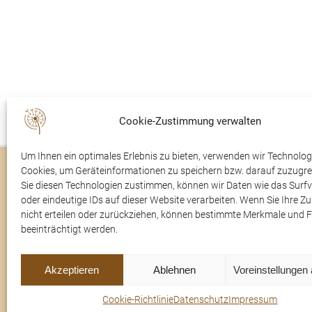
Cookie-Zustimmung verwalten
Um Ihnen ein optimales Erlebnis zu bieten, verwenden wir Technolog
Cookies, um Geräteinformationen zu speichern bzw. darauf zuzugre
Trauerfälle
Rudolfsaal
Sie diesen Technologien zustimmen, können wir Daten wie das Surfv
oder eindeutige IDs auf dieser Website verarbeiten. Wenn Sie Ihre 
Im Trauerfall
Über uns
nicht erteilen oder zurückziehen, können bestimmte Merkmale und 
beeinträchtigt werden.
Kontakt
Akzeptieren
Ablehnen
Voreinstellungen
Cookie-Richtlinie
Datenschutz
Impressum
© 2022 Tr