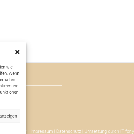
ien wie
ifen. Wenn
erhalten
Zustimmung
Funktionen
 anzeigen
auerhilfe Beer |
Impressum
|
Datenschutz
| Umsetzung durch
IT for 