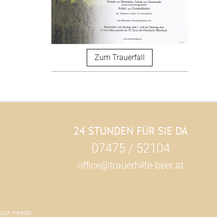
Zum Trauerfall
24 STUNDEN FÜR SIE DA
07475 / 52104
office@trauerhilfe-beer.at
your needs