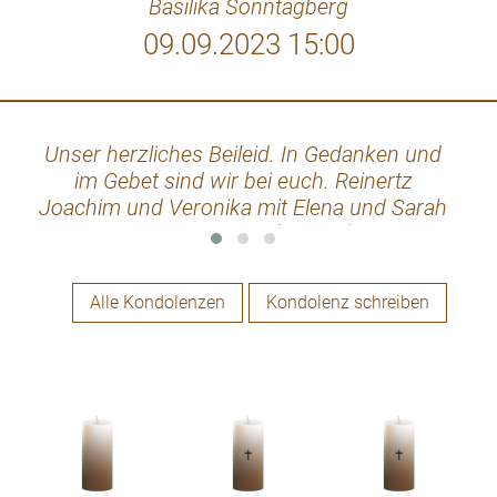
Basilika Sonntagberg
09.09.2023 15:00
Unser herzliches Beileid. In Gedanken und
L
im Gebet sind wir bei euch. Reinertz
glei
Joachim und Veronika mit Elena und Sarah
aus Weywertz (Belgien)
herz
Alle Kondolenzen
Kondolenz schreiben