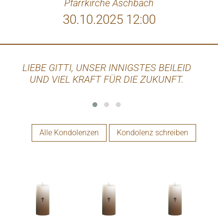
Pfarrkirche Aschbach
30.10.2025 12:00
LIEBE GITTI, UNSER INNIGSTES BEILEID
N
UND VIEL KRAFT FÜR DIE ZUKUNFT.
Gla
Dank
Brü
kö
nahe 
Alle Kondolenzen
Kondolenz schreiben
wie 
un
Jense
uns
Z