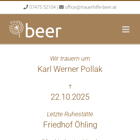
Skip
07475 52104
|
office@trauerhilfe-beer.at
to
content
Wir trauern um
Karl Werner Pollak
†
22.10.2025
Letzte Ruhestätte
Friedhof Öhling