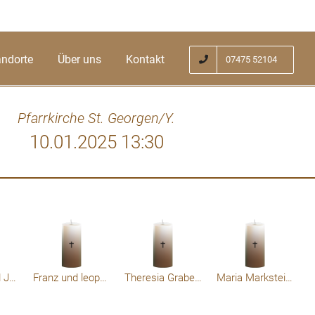
andorte
Über uns
Kontakt
07475 52104
Pfarrkirche St. Georgen/Y.
10.01.2025 13:30
Gertrude und Johann Schuller
Franz und leopoldine Teitzer
Theresia Grabenschweiger
Maria Marksteiner Oiden