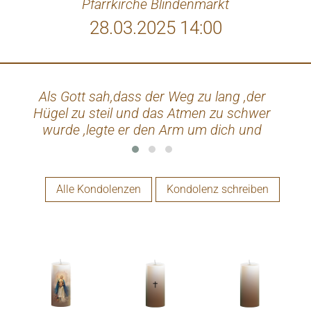
Pfarrkirche Blindenmarkt
28.03.2025 14:00
Als Gott sah,dass der Weg zu lang ,der
Und 
Hügel zu steil und das Atmen zu schwer
Ge
wurde ,legte er den Arm um dich und
werde
sprach komm wie gehen heim. In stiller
Trauer deine Freundin Leni 🕯️
verge
Alle Kondolenzen
Kondolenz schreiben
J
ho
i