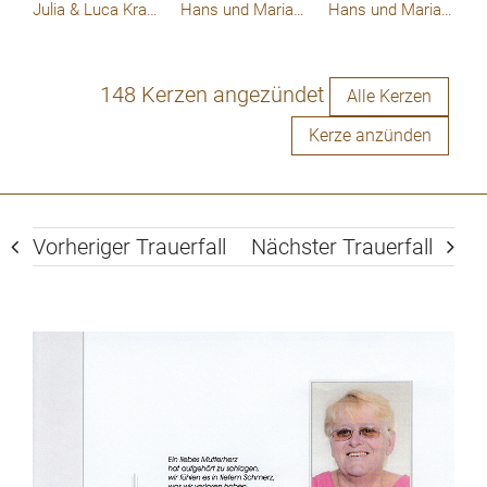
immer in meinen Herzen deine Hermi
mei
Julia & Luca Kranl
Hans und Maria Schauer
Hans und Maria Schauer
ve
148 Kerzen angezündet
Alle Kerzen
Kerze anzünden
Vorheriger Trauerfall
Nächster Trauerfall