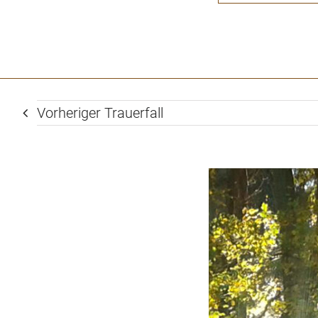
Kraft und Zuversicht für die Zeit des Loslassen'
Gerstner Schoberstein
Vorheriger Trauerfall