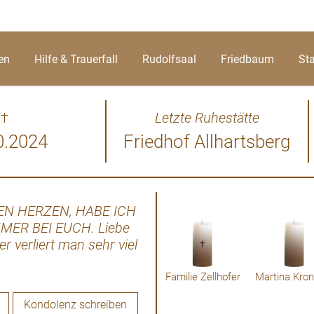
en
Hilfe & Trauerfall
Rudolfsaal
Friedbaum
St
†
Letzte Ruhestätte
0.2024
Friedhof Allhartsberg
EN HERZEN, HABE ICH
Liebe Margit, liebe Familie!
MER BEI EUCH. Liebe
Schmerz, egal wie lange ma
r verliert man sehr viel
fühlen mit euch. Fühlt euch
e so , wie sie in den
Martina u
n euren Herzen. Ich
Familie Zellhofer
nd als selbstbewusste
Kondolenz schreiben
 Wir wünschen euch viel