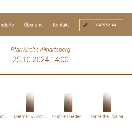
andorte
Über uns
Kontakt
07475 52104
Pfarrkirche Allhartsberg
25.10.2024 14:00
 Eltern zu verlieren ist ein unglaublicher
n Zeit miteinader verbringen durfte. Wir
 umarmt! Unsere aufrichtige Anteilnahme!
nd Claus Kimmeswenger
Martina Kronsteiner
Dietmar & Andrea
In stillen Gedenken letzte Grüße
Harreither rosina