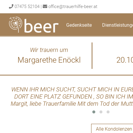
Skip
07475 52104
|
office@trauerhilfe-beer.at
to
content
Gedenkseite
Dienstleistung
Wir trauern um
Margarethe Enöckl
20.1
WENN IHR MICH SUCHT, SUCHT MICH IN EUR
DORT EINE PLATZ GEFUNDEN , SO BIN ICH IM
Margit, liebe Trauerfamilie Mit dem Tod der Mutte
, es geht ein Teil von einem selbst. Behaltet si
schönsten Tagen ihres Lebens mit euch war i
behalte Margarethe als begabte Schneiderin u
Alle Kondolenzen
und sehr freundliche Frau in guter Erinnerung.