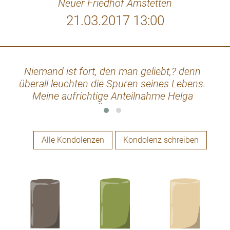
Neuer Friedhof Amstetten
21.03.2017 13:00
Niemand ist fort, den man geliebt,? denn
Wer
überall leuchten die Spuren seines Lebens.
Meine aufrichtige Anteilnahme Helga
verg
Öllinger
Nam
S
Alle Kondolenzen
Kondolenz schreiben