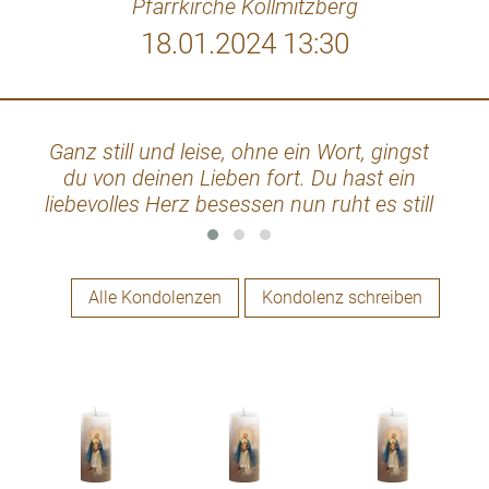
Pfarrkirche Kollmitzberg
18.01.2024 13:30
Ganz still und leise, ohne ein Wort, gingst
Lie
du von deinen Lieben fort. Du hast ein
liebevolles Herz besessen nun ruht es still
ange
und unvergessen.
Herz
Alle Kondolenzen
Kondolenz schreiben