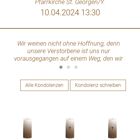
Pfarrkirche St. Georgen/Y.
10.04.2024 13:30
Wir weinen nicht ohne Hoffnung, denn
Nie
unsere Verstorbene ist uns nur
über
vorausgegangen auf einem Weg, den wir
alle einmal gehen werden. Sie hat das
Schwerset schon vollbracht und jene
Schwelle überschritten, die unsere Welt
Alle Kondolenzen
Kondolenz schreiben
von einer anderen trennt. Dankbar das wir
sie haben durften, dankbar das Gott sie
uns geliehen hat. Ruhe in Gottes
geborgener Hand. Unsere aufrichtige
Anteilnahme Hans und Gerti Ebner