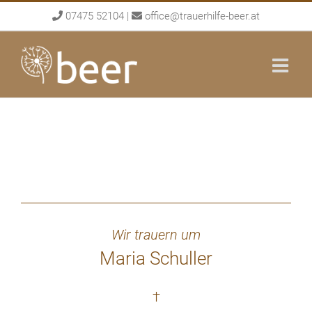
Skip
07475 52104
|
office@trauerhilfe-beer.at
to
content
Wir trauern um
Maria Schuller
†